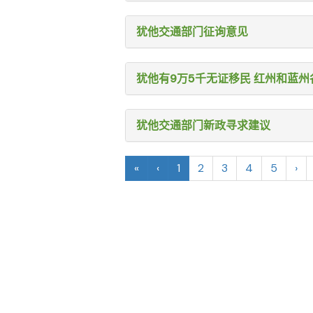
犹他交通部门征询意见
犹他有9万5千无证移民 红州和蓝州
犹他交通部门新政寻求建议
«
‹
1
2
3
4
5
›