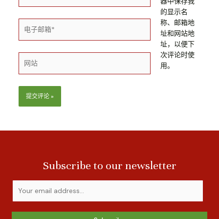
字
器中保存我
*
的显示名
称、邮箱地
电
址和网站地
子
址，以便下
邮
次评论时使
箱
网
用。
*
站
Subscribe to our newsletter