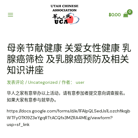
跳
至
$
0.00
内
Main
容
Menu
母亲节献健康 关爱女性健康 乳
腺癌筛检 及乳腺癌预防及相关
知识讲座
发表评论
/
Uncategorized
/ 作者：
user
华人之家有意举办以上活动，请有意参加者提交意向调查报名。
如果大家有意参与就举办。
https://docs.google.com/forms/d/e/1FAIpQLSedJs1Lozchfikqjb
WTFy0TK19Z3eYgqRTtACQfx3MZRA4MEg/viewform?
usp=sf_link