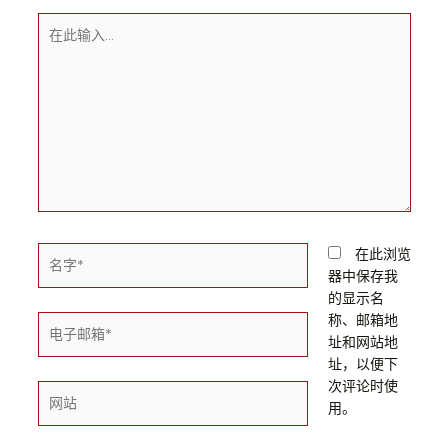
在
此
输
入...
名
在此浏览
字
器中保存我
*
的显示名
称、邮箱地
电
址和网站地
子
址，以便下
邮
次评论时使
箱
网
用。
*
站