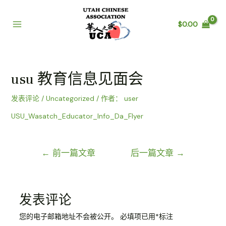
跳
至
$
0.00
内
Main
容
Menu
usu 教育信息见面会
发表评论
/
Uncategorized
/ 作者：
user
USU_Wasatch_Educator_Info_Da_Flyer
文
←
前一篇文章
后一篇文章
→
章
导
航
发表评论
您的电子邮箱地址不会被公开。
必填项已用
*
标注