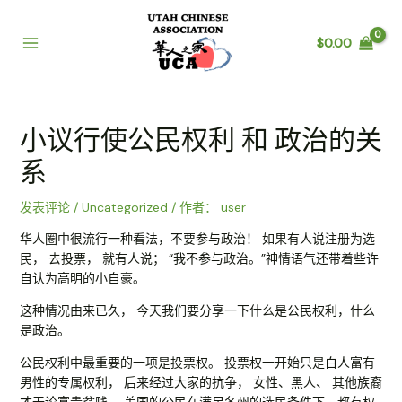
跳
至
$
0.00
内
Main
容
Menu
小议行使公民权利 和 政治的关
系
发表评论
/
Uncategorized
/ 作者：
user
华人圈中很流行一种看法，不要参与政治！ 如果有人说注册为选
民， 去投票， 就有人说； “我不参与政治。”神情语气还带着些许
自认为高明的小自豪。
这种情况由来已久， 今天我们要分享一下什么是公民权利，什么
是政治。
公民权利中最重要的一项是投票权。 投票权一开始只是白人富有
男性的专属权利， 后来经过大家的抗争， 女性、黑人、 其他族裔
才无论富贵贫贱， 美国的公民在满足各州的选民条件下，都有权