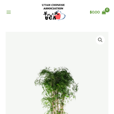
$
0.00