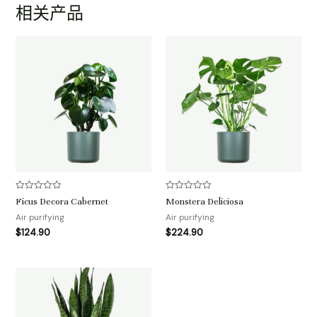
相关产品
评
评
Ficus Decora Cabernet
Monstera Deliciosa
分
分
0
0
Air purifying
Air purifying
&sol;
&sol;
$
124.90
$
224.90
5
5