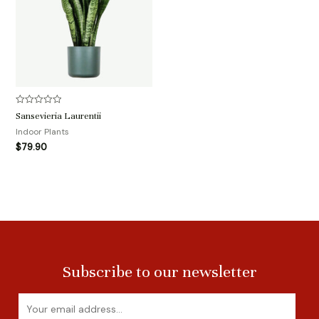
评
Sansevieria Laurentii
分
0
Indoor Plants
&sol;
$
79.90
5
Subscribe to our newsletter