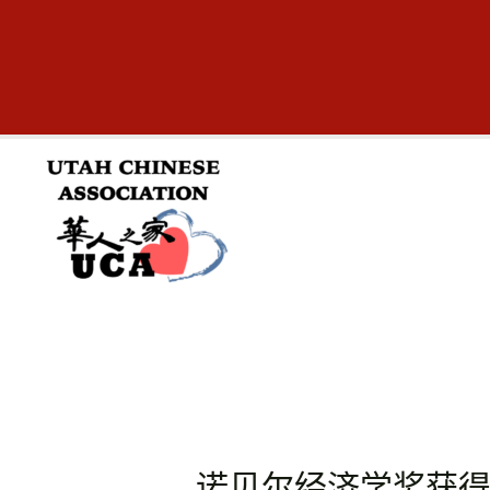
跳
至
内
容
诺贝尔经济学奖获