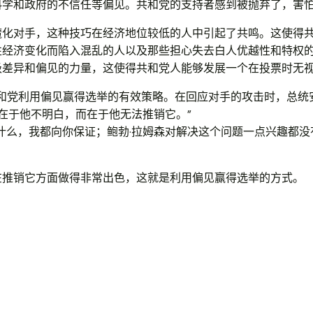
科学和政府的不信任等偏见。共和党的支持者感到被抛弃了，害
魔化对手，这种技巧在经济地位较低的人中引起了共鸣。这使得
性经济变化而陷入混乱的人以及那些担心失去白人优越性和特权
级差异和偏见的力量，这使得共和党人能够发展一个在投票时无
了共和党利用偏见赢得选举的有效策略。在回应对手的攻击时，总统
不在于他不明白，而在于他无法推销它。”
什么，我都向你保证；鲍勃·拉姆森对解决这个问题一点兴趣都
在推销它方面做得非常出色，这就是利用偏见赢得选举的方式。