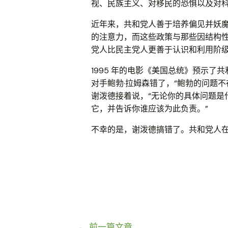
视、民族主义、对移民的恐惧以及对
近年来，共和党人善于培养偏见并妖
的注意力，而这些政策与那些因结构
党人比民主党人更善于认识和利用阶
1995 年的电影《美国总统》预示
对手鲍勃·拉姆森错了，“鲍勃的问题
谢泼德接着说，“无论你的具体问题是
它，并告诉你谁应该为此负责。”
不幸的是，谢泼德搞错了。共和党人
文
←
前一篇文章