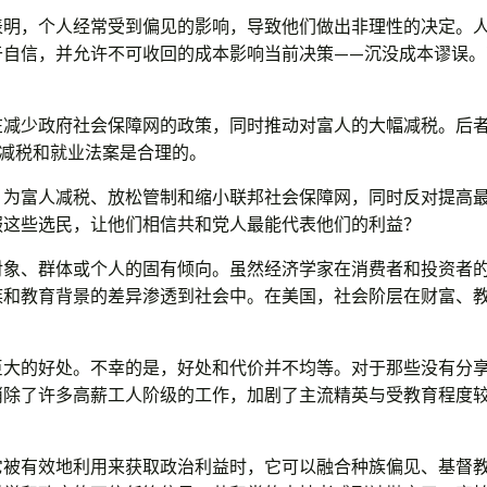
表明，个人经常受到偏见的影响，导致他们做出非理性的决定。
于自信，并允许不可收回的成本影响当前决策——沉没成本谬误。
减少政府社会保障网的政策，同时推动对富人的大幅减税。后者
年的减税和就业法案是合理的。
、为富人减税、放松管制和缩小联邦社会保障网，同时反对提高
服这些选民，让他们相信共和党人最能代表他们的利益？
对象、群体或个人的固有倾向。虽然经济学家在消费者和投资者
族和教育背景的差异渗透到社会中。在美国，社会阶层在财富、
巨大的好处。不幸的是，好处和代价并不均等。对于那些没有分
消除了许多高薪工人阶级的工作，加剧了主流精英与受教育程度
它被有效地利用来获取政治利益时，它可以融合种族偏见、基督