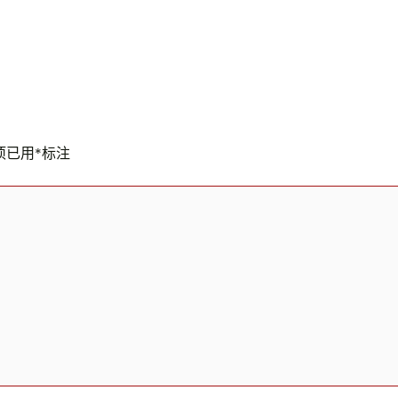
项已用
*
标注