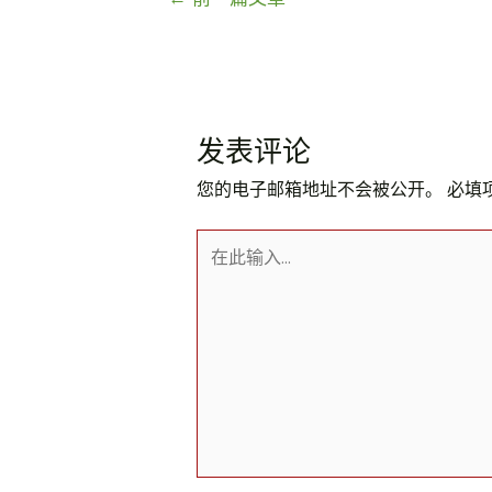
章
导
航
发表评论
您的电子邮箱地址不会被公开。
必填
在
此
输
入...