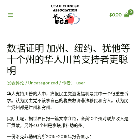
跳
至
$
0.00
内
Main
容
Menu
数据证明 加州、纽约、犹他等
十个州的华人川普支持者更聪
明
发表评论
/
Uncategorized
/ 作者：
user
华人支持川普的人中，痛恨民主党滥发福利是其中一个很重要诉
求。认为民主党不该拿自己的税去救济非法移民和穷人。认为民
主党州都是烂州和穷州、
实际上呢，据世界日报一篇文章介绍，全美10个州对联邦收入是
正贡献，另外40个州是拿联邦补助的州。
一份洛克菲勒研究所2015-2019年报告显示：