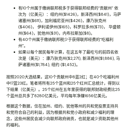
有10个州属于缴纳联邦税多于获得联邦经费的“贡献州” 依
次为（亿美元）：纽约州($1426)，新泽西州($841)，马萨
诸塞州($611)，加利福尼亚州($426)，康乃狄克州
($406)， 伊利诺伊州($165)，科罗拉多州($73)， 华盛顿
州($64)，犹他州($31)，内布拉斯加($8)。
有40个州属于缴纳联邦税少于获得联邦经费的“吃福利
州”。
如果以每个居民每年计算，在这五年了最吃亏的前四名依
次是（美元）：康乃狄克州($2,271), 新泽西州($1,886), 马
萨诸塞州($1,784), 纽约 ($1,452)。
按照2020大选结果，这10个贡献州中8蓝2红；在40个吃福利州
中17蓝23红。笔者将所有25个蓝州和25个红州汇总统计，得到以
下结果（亿美元）。25个红州在五年里获得的联邦财政经费比25
个蓝州总共多了8280亿美元，平均每年净赚1656亿美元。
根据这个数据，住在加州、纽约、犹他等州的共和党投票支持共
和党符合自己的利益，因为根据共和党小政府和减少福利的理
念，这些州居民会减少向联邦政府纳贡，也就是减少资助其他州
的福利。