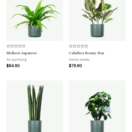
评
评
Birdnest Japanese
Calathea Beauty Star
分
分
0
0
Air purifying
Herbs seeds
&sol;
&sol;
$
84.90
$
79.90
5
5