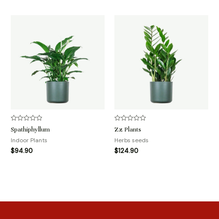
评
评
Spathiphyllum
Zz Plants
分
分
0
0
Indoor Plants
Herbs seeds
&sol;
&sol;
$
94.90
$
124.90
5
5