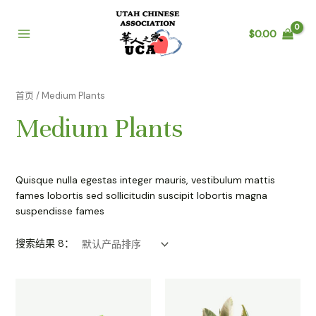
跳
至
$
0.00
内
Main
容
Menu
首页
/ Medium Plants
Medium Plants
Quisque nulla egestas integer mauris, vestibulum mattis
fames lobortis sed sollicitudin suscipit lobortis magna
suspendisse fames
搜索结果 8：