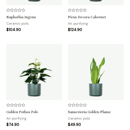
评
评
Euphorbia Ingens
Ficus Decora Cabernet
分
分
0
0
Ceramic pots
Air purifying
&sol;
&sol;
$
104.90
$
124.90
5
5
评
评
Golden Pothos Pole
Sansevieria Golden Flame
分
分
0
0
Air purifying
Ceramic pots
&sol;
&sol;
$
74.90
$
49.90
5
5