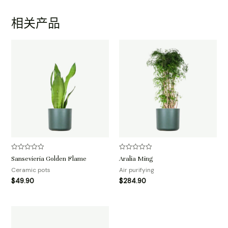
相关产品
评
评
Sansevieria Golden Flame
Aralia Ming
分
分
0
0
Ceramic pots
Air purifying
&sol;
&sol;
$
49.90
$
284.90
5
5