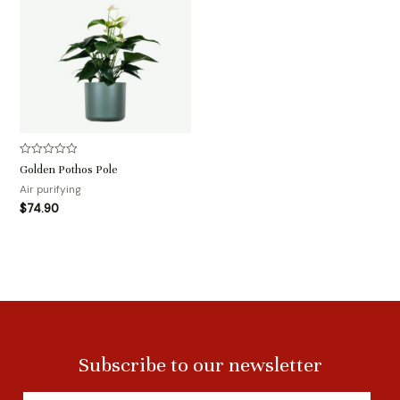
评
Golden Pothos Pole
分
0
Air purifying
&sol;
$
74.90
5
Subscribe to our newsletter