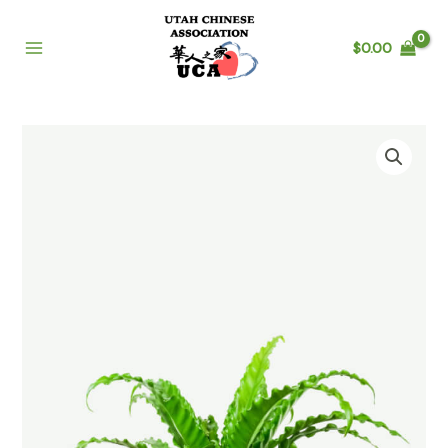
$
0.00