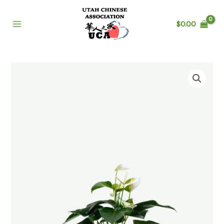
跳
至
$
0.00
内
Main
容
Menu