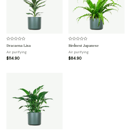
评
评
Dracaena Lisa
Birdnest Japanese
分
分
0
0
Air purifying
Air purifying
&sol;
&sol;
$
114.90
$
84.90
5
5