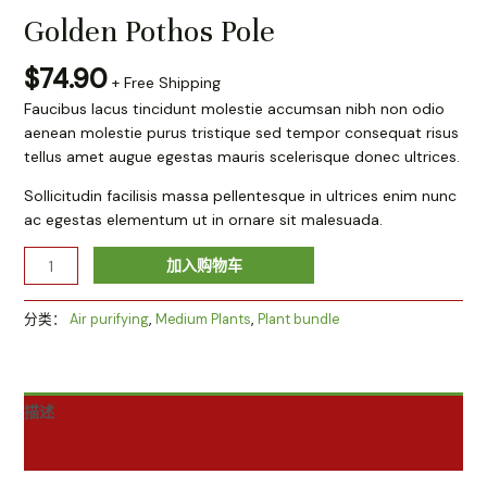
Golden Pothos Pole
$
74.90
+ Free Shipping
Faucibus lacus tincidunt molestie accumsan nibh non odio
aenean molestie purus tristique sed tempor consequat risus
tellus amet augue egestas mauris scelerisque donec ultrices.
Sollicitudin facilisis massa pellentesque in ultrices enim nunc
ac egestas elementum ut in ornare sit malesuada.
Golden
加入购物车
Pothos
Pole
分类：
Air purifying
,
Medium Plants
,
Plant bundle
数
量
描述
用户评价 (0)