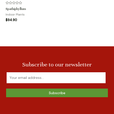
评
Spathiphyllum
分
0
Indoor Plants
&sol;
$
94.90
5
Subscribe to our newsletter
Subscribe