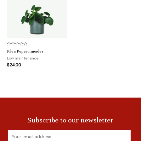
评
Pilea Peperomioides
分
0
Low maintenance
&sol;
$
24.00
5
Subscribe to our newsletter