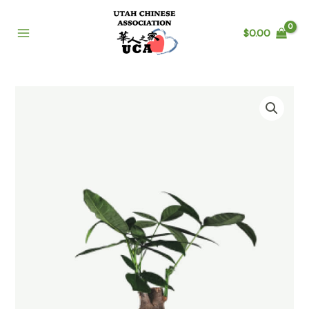
$
0.00