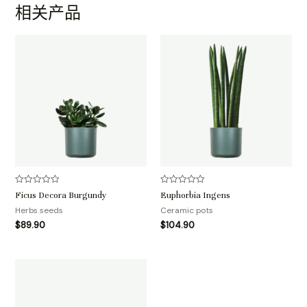
相关产品
评
评
Ficus Decora Burgundy
Euphorbia Ingens
分
分
0
0
Herbs seeds
Ceramic pots
&sol;
&sol;
$
89.90
$
104.90
5
5