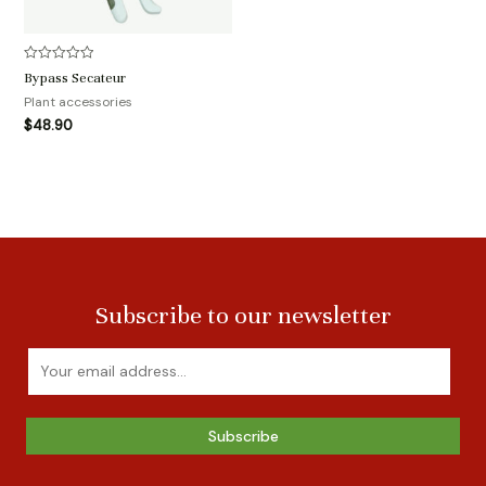
评
Bypass Secateur
分
0
Plant accessories
&sol;
$
48.90
5
Subscribe to our newsletter
Subscribe