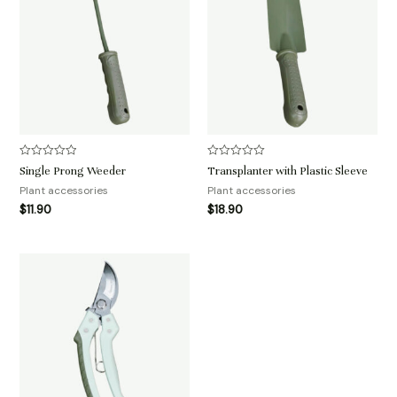
评
评
Single Prong Weeder
Transplanter with Plastic Sleeve
分
分
0
0
Plant accessories
Plant accessories
&sol;
&sol;
$
11.90
$
18.90
5
5