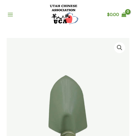
$
0.00