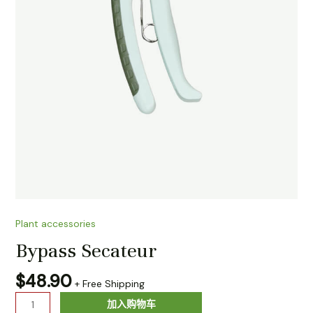
Plant accessories
Bypass Secateur
$
48.90
+ Free Shipping
加入购物车