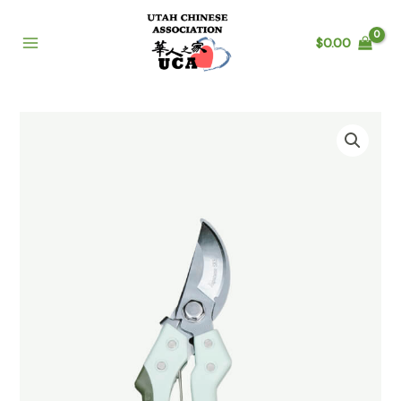
$
0.00