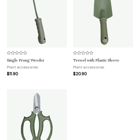
评
评
Single Prong Weeder
Trowel with Plastic Sleeve
分
分
0
0
Plant accessories
Plant accessories
&sol;
&sol;
$
11.90
$
20.90
5
5