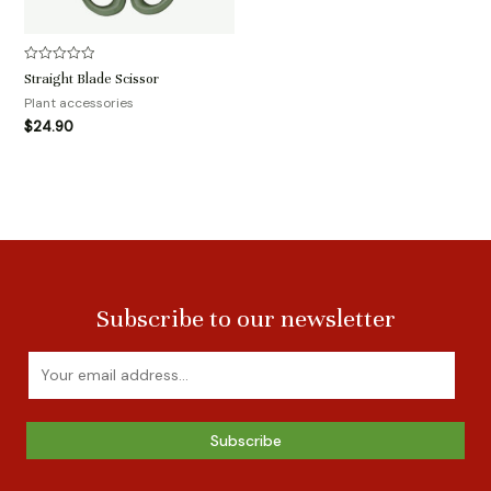
评
Straight Blade Scissor
分
0
Plant accessories
&sol;
$
24.90
5
Subscribe to our newsletter
Subscribe